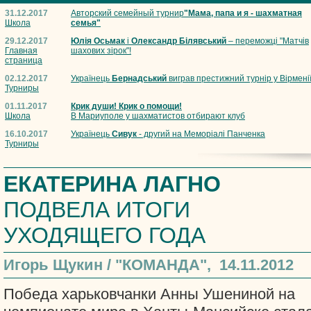
31.12.2017
Авторский семейный турнир
"Мама, папа и я - шахматная
Школа
семья"
29.12.2017
Юлія Осьмак
і
Олександр Білявський
– переможці "Матчів
Главная
шахових зірок"!
страница
02.12.2017
Українець
Бернадський
виграв престижний турнір у Вірмені
Турниры
01.11.2017
Крик души! Крик о помощи!
Школа
В Мариуполе у шахматистов отбирают клуб
16.10.2017
Українець
Сивук
- другий на Меморіалі Панченка
Турниры
ЕКАТЕРИНА ЛАГНО
ПОДВЕЛА ИТОГИ
УХОДЯЩЕГО ГОДА
Игорь Щукин / "КОМАНДА", 14.11.2012
Победа харьковчанки Анны Ушениной на