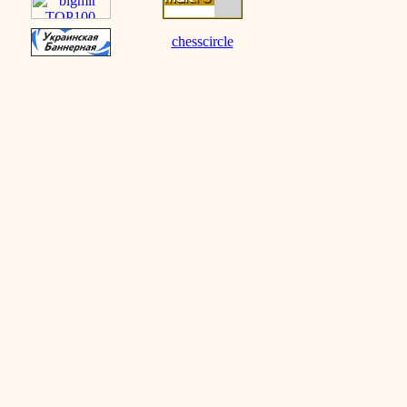
chesscircle