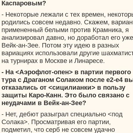
Каспаровым?
- Некоторые лежали с тех времен, некотор
родились совсем недавно. Скажем, вариан
примененный белыми против Крамника, я
анализировал давно, но доработал его уже
Вейк-ан-Зее. Потом эту идею в разных
вариациях использовали другие шахматис
на турнирах в Москве и Линаресе.
- На <Аэрофлот-опен> в партии первого
тура с Драганом Солаком после е2-е4 в
отказались от <сицилианки> в пользу
защиты Каро-Канн. Это было связано с
неудачами в Вейк-ан-Зее?
- Нет, дебют разыграл специально <под
Солака>. Просматривая его партии,
подметил, что серб не совсем удачно