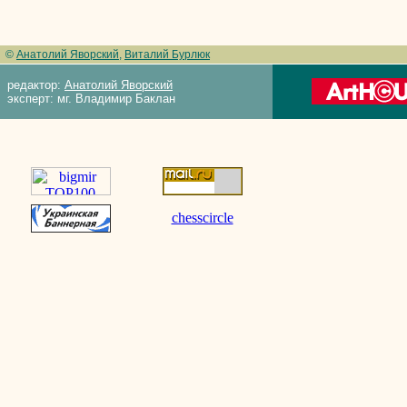
©
Анатолий Яворский
,
Виталий Бурлюк
редактор:
Анатолий Яворский
эксперт: мг. Владимир Баклан
chesscircle