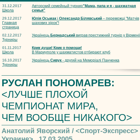
31.12.2017
Авторский семейный турнир
"Мама, папа и я - шахматная
Школа
семья"
29.12.2017
Юлія Осьмак
і
Олександр Білявський
– переможці "Матчів
Главная
шахових зірок"!
страница
02.12.2017
Українець
Бернадський
виграв престижний турнір у Вірмені
Турниры
01.11.2017
Крик души! Крик о помощи!
Школа
В Мариуполе у шахматистов отбирают клуб
16.10.2017
Українець
Сивук
- другий на Меморіалі Панченка
Турниры
РУСЛАН ПОНОМАРЕВ:
<ЛУЧШЕ ПЛОХОЙ
ЧЕМПИОНАТ МИРА,
ЧЕМ ВООБЩЕ НИКАКОГО>
Анатолий Яворский / <Спорт-Экспресс>
Украине>, 17.03.2005